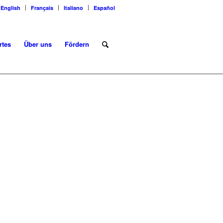
English
Français
Italiano
Español
rtes
Über uns
Fördern