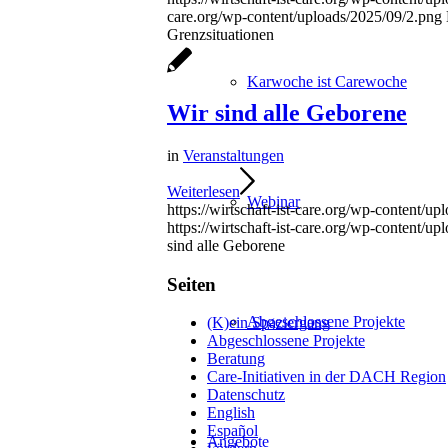
care.org/wp-content/uploads/2025/09/2.png
Grenzsituationen
Karwoche ist Carewoche
Wir sind alle Geborene
in
Veranstaltungen
Weiterlesen
Webinar
https://wirtschaft-ist-care.org/wp-content
https://wirtschaft-ist-care.org/wp-content/u
sind alle Geborene
Seiten
Abgeschlossene Projekte
(K)ein Spaziergang
Abgeschlossene Projekte
Beratung
Care-Initiativen in der DACH Region
Datenschutz
English
Español
Angebote