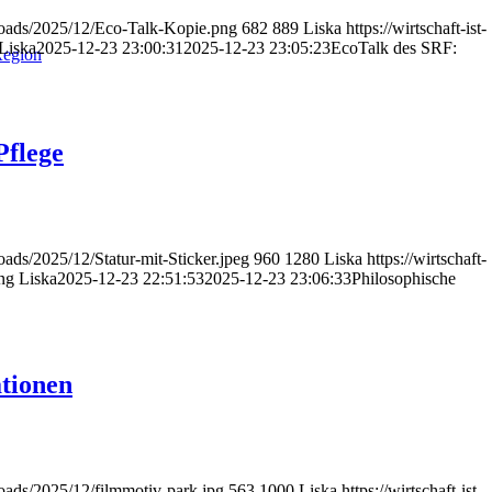
uploads/2025/12/Eco-Talk-Kopie.png
682
889
Liska
https://wirtschaft-ist-
Liska
2025-12-23 23:00:31
2025-12-23 23:05:23
EcoTalk des SRF:
Region
Pflege
loads/2025/12/Statur-mit-Sticker.jpeg
960
1280
Liska
https://wirtschaft-
ng
Liska
2025-12-23 22:51:53
2025-12-23 23:06:33
Philosophische
tionen
ploads/2025/12/filmmotiv-park.jpg
563
1000
Liska
https://wirtschaft-ist-