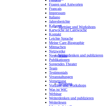
Fördern
Fragen und Antworten
Français
Impressum
Italiano
Jahresberichte
Kabarett
Vorträge und Workshops
Karwoche ist Carewoche
Kontakt
Leichte Sprache
Meine Care-Biographie
Mitmachen
Netzwerke
Weiterdenken und publizieren
Neuigkeiten
Publikationen
Sorgendes Theater
Team
Testimonials
Veranstaltungen
Vernetzung
Beratung
Vorträge und Workshops
Was ist WiC
Webinar
Weiterdenken und publizieren
Weiterlesen