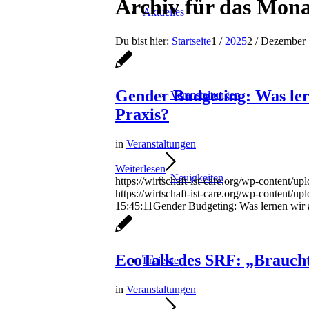
Archiv für das Mona
Aktuelles
Du bist hier:
Startseite
1
/
2025
2
/
Dezember
Gender Budgeting: Was ler
Veranstaltungen
Praxis?
in
Veranstaltungen
Weiterlesen
Neuigkeiten
https://wirtschaft-ist-care.org/wp-content
https://wirtschaft-ist-care.org/wp-content/u
15:45:11
Gender Budgeting: Was lernen wir a
EcoTalk des SRF: „Braucht
Projekte
in
Veranstaltungen