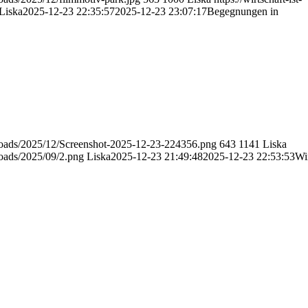
Liska
2025-12-23 22:35:57
2025-12-23 23:07:17
Begegnungen in
/uploads/2025/12/Screenshot-2025-12-23-224356.png
643
1141
Liska
ploads/2025/09/2.png
Liska
2025-12-23 21:49:48
2025-12-23 22:53:53
Wi