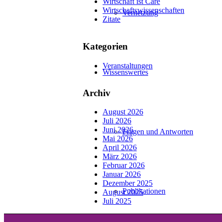
Wirtschaft ist Care
Wirtschafts­wissenschaften
Vernetzung
Zitate
Kategorien
Veranstaltungen
Wissenswertes
Archiv
August 2026
Juli 2026
Juni 2026
Fragen und Antworten
Mai 2026
April 2026
März 2026
Februar 2026
Januar 2026
Dezember 2025
Publikationen
August 2025
Juli 2025