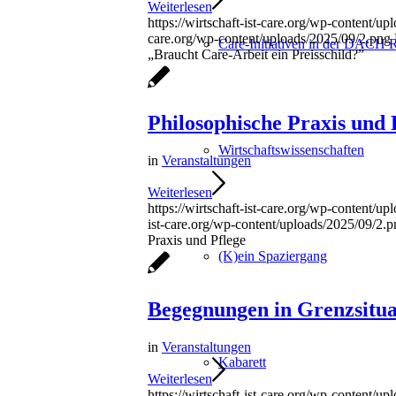
Weiterlesen
https://wirtschaft-ist-care.org/wp-content/
care.org/wp-content/uploads/2025/09/2.png
Care-Initiativen in der DACH 
„Braucht Care-Arbeit ein Preisschild?”
Philosophische Praxis und 
Wirtschafts­wissenschaften
in
Veranstaltungen
Weiterlesen
https://wirtschaft-ist-care.org/wp-content/up
ist-care.org/wp-content/uploads/2025/09/2.p
Praxis und Pflege
(K)ein Spaziergang
Begegnungen in Grenzsitua
in
Veranstaltungen
Kabarett
Weiterlesen
https://wirtschaft-ist-care.org/wp-content/u